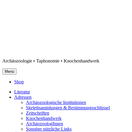
Archäozoologie • Taphonomie • Knochenhandwerk
Menü
Shop
Literatur
Adressen
Archäozoologische Institutionen
Skelettsammlungen & Bestimmungsschlüssel
Zeitschriften
Knochenhandwerk
ArchäozoologInnen
Sonstige nützliche Links
Über mich
Publikationen & Manuskripte
Berichte Nolde & Pleuger
Vorträge & Präsentationen
Vorträge & Präsentationen
Ausstellungen
Wissenschaftliche Arbeit & Ausgrabungen
Fachbezogene Erfahrungen