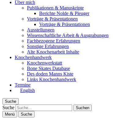
Sonstige Erfahrungen
Alte Knochenarbeit Inhalte
Knochenhandwerk
Knochenwerkstatt
Bone Skates Database
Des doden Manns Kiste
Links Knochenhandwerk
Termine
English
Suche
Suche
Menü
Suche
Shop
Schliessen
Literatur
Adressen
Archäozoologische Institutionen
Skelettsammlungen & Bestimmungsschlüssel